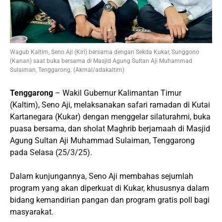
Wagub Kaltim, Seno Aji (Kiri) bersama dengan Sekda Kukar, Sunggono
(Kanan) saat buka bersama di Masjid Agung Sultan Aji Muhammad
Sulaiman, Tenggarong. (Akmal/adakaltim)
Tenggarong
– Wakil Gubernur Kalimantan Timur
(Kaltim), Seno Aji, melaksanakan safari ramadan di Kutai
Kartanegara (Kukar) dengan menggelar silaturahmi, buka
puasa bersama, dan sholat Maghrib berjamaah di Masjid
Agung Sultan Aji Muhammad Sulaiman, Tenggarong
pada Selasa (25/3/25).
Dalam kunjungannya, Seno Aji membahas sejumlah
program yang akan diperkuat di Kukar, khususnya dalam
bidang kemandirian pangan dan program gratis poll bagi
masyarakat.