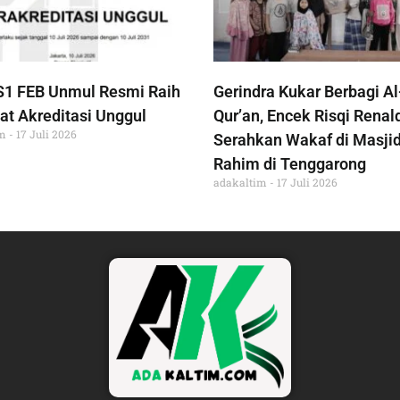
S1 FEB Unmul Resmi Raih
Gerindra Kukar Berbagi Al
at Akreditasi Unggul
Qur’an, Encek Risqi Renal
im
17 Juli 2026
Serahkan Wakaf di Masjid
Rahim di Tenggarong
adakaltim
17 Juli 2026