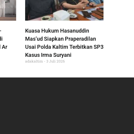
-
Kuasa Hukum Hasanuddin
di
Mas’ud Siapkan Praperadilan
 Ar
Usai Polda Kaltim Terbitkan SP3
Kasus Irma Suryani
adakaltim
3 Juli 2026