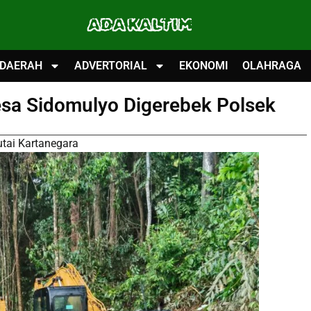
ADA KALTIM
DAERAH
ADVERTORIAL
EKONOMI
OLAHRAGA
esa Sidomulyo Digerebek Polsek
utai Kartanegara