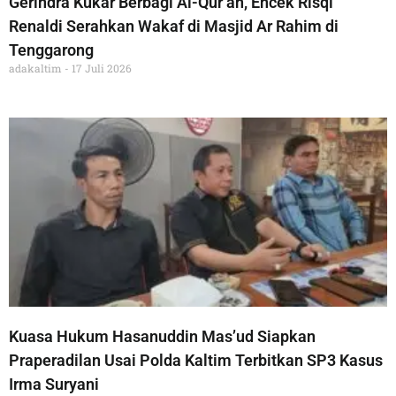
Gerindra Kukar Berbagi Al-Qur’an, Encek Risqi
Renaldi Serahkan Wakaf di Masjid Ar Rahim di
Tenggarong
adakaltim
17 Juli 2026
Kuasa Hukum Hasanuddin Mas’ud Siapkan
Praperadilan Usai Polda Kaltim Terbitkan SP3 Kasus
Irma Suryani