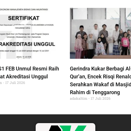
S1 FEB Unmul Resmi Raih
Gerindra Kukar Berbagi Al
at Akreditasi Unggul
Qur’an, Encek Risqi Renal
im
17 Juli 2026
Serahkan Wakaf di Masjid
Rahim di Tenggarong
adakaltim
17 Juli 2026