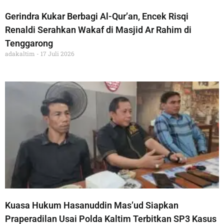
Gerindra Kukar Berbagi Al-Qur’an, Encek Risqi
Renaldi Serahkan Wakaf di Masjid Ar Rahim di
Tenggarong
adakaltim
17 Juli 2026
Kuasa Hukum Hasanuddin Mas’ud Siapkan
Praperadilan Usai Polda Kaltim Terbitkan SP3 Kasus