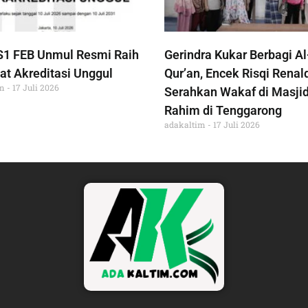
S1 FEB Unmul Resmi Raih
Gerindra Kukar Berbagi Al
at Akreditasi Unggul
Qur’an, Encek Risqi Renal
im
17 Juli 2026
Serahkan Wakaf di Masjid
Rahim di Tenggarong
adakaltim
17 Juli 2026