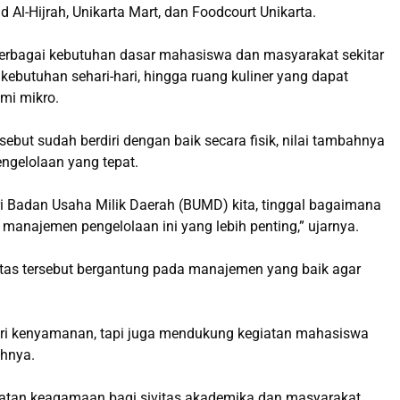
d Al-Hijrah, Unikarta Mart, dan Foodcourt Unikarta.
 berbagai kebutuhan dasar mahasiswa dan masyarakat sekitar
ebutuhan sehari-hari, hingga ruang kuliner yang dapat
omi mikro.
rsebut sudah berdiri dengan baik secara fisik, nilai tambahnya
engelolaan yang tepat.
ri Badan Usaha Milik Daerah (BUMD) kita, tinggal bagaimana
manajemen pengelolaan ini yang lebih penting,” ujarnya.
ilitas tersebut bergantung pada manajemen yang baik agar
beri kenyamanan, tapi juga mendukung kegiatan mahasiswa
hnya.
giatan keagamaan bagi sivitas akademika dan masyarakat