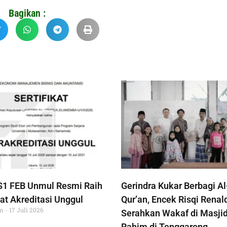
Bagikan :
S1 FEB Unmul Resmi Raih
Gerindra Kukar Berbagi Al
at Akreditasi Unggul
Qur’an, Encek Risqi Renal
im
17 Juli 2026
Serahkan Wakaf di Masjid
Rahim di Tenggarong