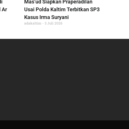
di
Mas’ud Siapkan Praperadilan
 Ar
Usai Polda Kaltim Terbitkan SP3
Kasus Irma Suryani
adakaltim
3 Juli 2026