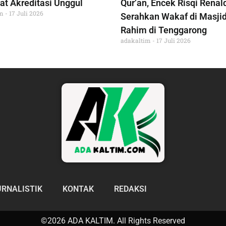
at Akreditasi Unggul
Qur’an, Encek Risqi Renal
im
17 Juli 2026
Serahkan Wakaf di Masjid
Rahim di Tenggarong
adakaltim
17 Juli 2026
URNALISTIK
KONTAK
REDAKSI
©2026 ADA KALTIM. All Rights Reserved