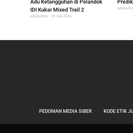
Adu Ketangguhan di Pelandok
Predik
adakalt
IDI Kukar Mixed Trail 2
adakaltim
19 Juli 2026
PEDOMAN MEDIA SIBER
KODE ETIK J