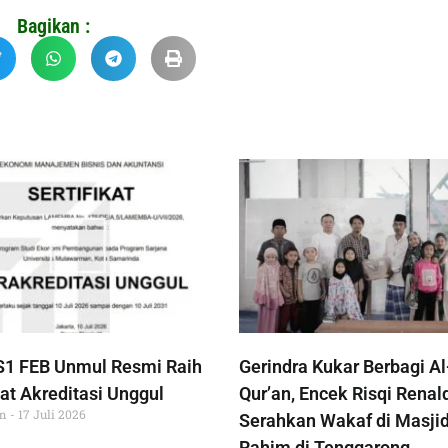
Bagikan :
S1 FEB Unmul Resmi Raih
Gerindra Kukar Berbagi Al
at Akreditasi Unggul
Qur’an, Encek Risqi Renal
im
17 Juli 2026
Serahkan Wakaf di Masjid
Rahim di Tenggarong