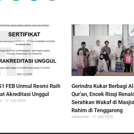
S1 FEB Unmul Resmi Raih
Gerindra Kukar Berbagi Al
at Akreditasi Unggul
Qur’an, Encek Risqi Renal
im
17 Juli 2026
Serahkan Wakaf di Masjid
Rahim di Tenggarong
adakaltim
17 Juli 2026