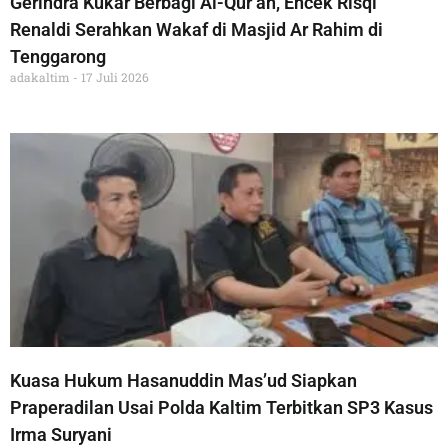
Gerindra Kukar Berbagi Al-Qur’an, Encek Risqi
Renaldi Serahkan Wakaf di Masjid Ar Rahim di
Tenggarong
adakaltim
17 Juli 2026
Kuasa Hukum Hasanuddin Mas’ud Siapkan
Praperadilan Usai Polda Kaltim Terbitkan SP3 Kasus
Irma Suryani