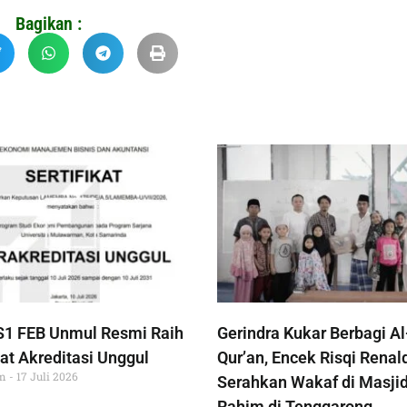
Bagikan :
S1 FEB Unmul Resmi Raih
Gerindra Kukar Berbagi Al
at Akreditasi Unggul
Qur’an, Encek Risqi Renal
im
17 Juli 2026
Serahkan Wakaf di Masjid
Rahim di Tenggarong