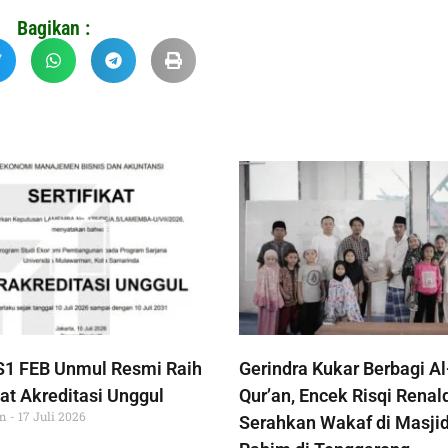
Bagikan :
S1 FEB Unmul Resmi Raih
Gerindra Kukar Berbagi Al
at Akreditasi Unggul
Qur’an, Encek Risqi Renal
im
17 Juli 2026
Serahkan Wakaf di Masjid