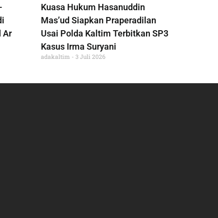
-
Kuasa Hukum Hasanuddin
di
Mas’ud Siapkan Praperadilan
 Ar
Usai Polda Kaltim Terbitkan SP3
Kasus Irma Suryani
adakaltim
3 Juli 2026