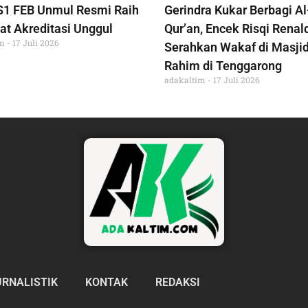
S1 FEB Unmul Resmi Raih
Gerindra Kukar Berbagi Al
at Akreditasi Unggul
Qur’an, Encek Risqi Renal
im
17 Juli 2026
Serahkan Wakaf di Masjid
Rahim di Tenggarong
adakaltim
17 Juli 2026
URNALISTIK
KONTAK
REDAKSI