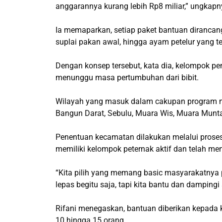
anggarannya kurang lebih Rp8 miliar,” ungkapn
Ia memaparkan, setiap paket bantuan dirancang
suplai pakan awal, hingga ayam petelur yang t
Dengan konsep tersebut, kata dia, kelompok p
menunggu masa pertumbuhan dari bibit.
Wilayah yang masuk dalam cakupan program me
Bangun Darat, Sebulu, Muara Wis, Muara Munt
Penentuan kecamatan dilakukan melalui proses 
memiliki kelompok peternak aktif dan telah me
“Kita pilih yang memang basic masyarakatnya p
lepas begitu saja, tapi kita bantu dan damping
Rifani menegaskan, bantuan diberikan kepada 
10 hingga 15 orang.