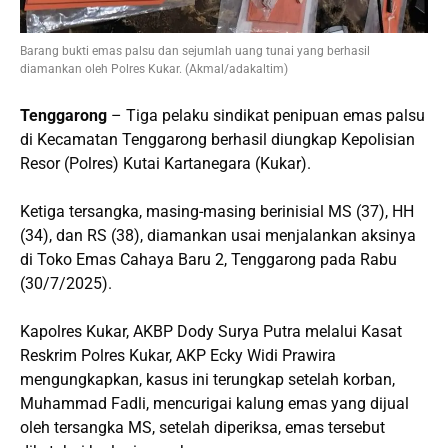
Barang bukti emas palsu dan sejumlah uang tunai yang berhasil
diamankan oleh Polres Kukar. (Akmal/adakaltim)
Tenggarong
– Tiga pelaku sindikat penipuan emas palsu
di Kecamatan Tenggarong berhasil diungkap Kepolisian
Resor (Polres) Kutai Kartanegara (Kukar).
Ketiga tersangka, masing-masing berinisial MS (37), HH
(34), dan RS (38), diamankan usai menjalankan aksinya
di Toko Emas Cahaya Baru 2, Tenggarong pada Rabu
(30/7/2025).
Kapolres Kukar, AKBP Dody Surya Putra melalui Kasat
Reskrim Polres Kukar, AKP Ecky Widi Prawira
mengungkapkan, kasus ini terungkap setelah korban,
Muhammad Fadli, mencurigai kalung emas yang dijual
oleh tersangka MS, setelah diperiksa, emas tersebut