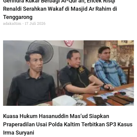
Gerindra Kukar Berbagi Al-Qur’an, Encek Risqi
Renaldi Serahkan Wakaf di Masjid Ar Rahim di
Tenggarong
adakaltim
17 Juli 2026
Kuasa Hukum Hasanuddin Mas’ud Siapkan
Praperadilan Usai Polda Kaltim Terbitkan SP3 Kasus
Irma Suryani