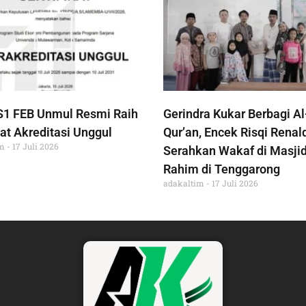
S1 FEB Unmul Resmi Raih
Gerindra Kukar Berbagi Al
at Akreditasi Unggul
Qur’an, Encek Risqi Renal
im
17 Juli 2026
Serahkan Wakaf di Masjid
Rahim di Tenggarong
adakaltim
17 Juli 2026