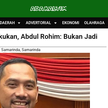
ADA KALTIM
DAERAH
ADVERTORIAL
EKONOMI
OLAHRAGA
akukan, Abdul Rohim: Bukan Jadi
 Samarinda
,
Samarinda