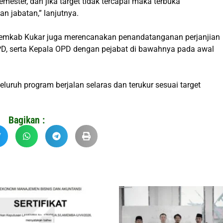
emester, dan jika target tidak tercapai maka terbuka
 jabatan,” lanjutnya.
Pemkab Kukar juga merencanakan penandatanganan perjanjian
OPD, serta Kepala OPD dengan pejabat di bawahnya pada awal
ruh program berjalan selaras dan terukur sesuai target
Bagikan :