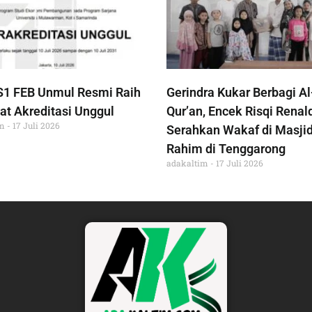
S1 FEB Unmul Resmi Raih
Gerindra Kukar Berbagi Al
at Akreditasi Unggul
Qur’an, Encek Risqi Renal
im
17 Juli 2026
Serahkan Wakaf di Masjid
Rahim di Tenggarong
adakaltim
17 Juli 2026