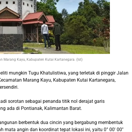
an Marang Kayu, Kabupaten Kutai Kartanegara. (Ist)
liti mungkin Tugu Khatulistiwa, yang terletak di pinggir Jalan
Kecamatan Marang Kayu, Kabupaten Kutai Kartanegara,
rsendiri.
di sorotan sebagai penanda titik nol derajat garis
ang ada di Pontianak, Kalimantan Barat.
 bangunan berbentuk dua cincin yang bergabung membentuk
 mata angin dan koordinat tepat lokasi ini, yaitu 0° 00′ 00″