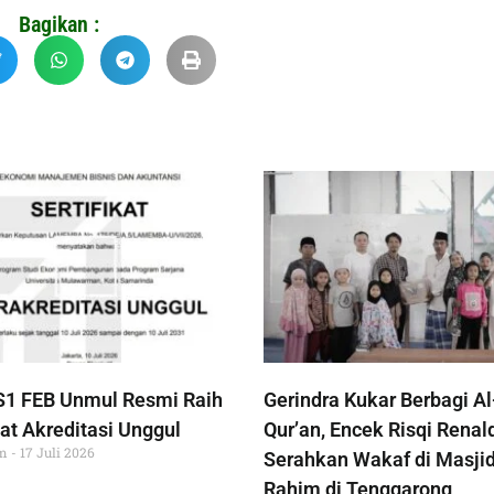
Bagikan :
S1 FEB Unmul Resmi Raih
Gerindra Kukar Berbagi Al
at Akreditasi Unggul
Qur’an, Encek Risqi Renal
im
17 Juli 2026
Serahkan Wakaf di Masjid
Rahim di Tenggarong