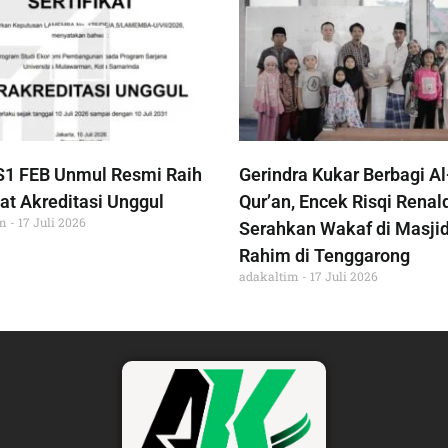
S1 FEB Unmul Resmi Raih
Gerindra Kukar Berbagi Al
at Akreditasi Unggul
Qur’an, Encek Risqi Renal
im
17 Juli 2026
Serahkan Wakaf di Masjid
Rahim di Tenggarong
adakaltim
17 Juli 2026