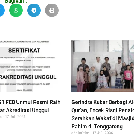
Bagikan :
S1 FEB Unmul Resmi Raih
Gerindra Kukar Berbagi Al
at Akreditasi Unggul
Qur’an, Encek Risqi Renal
im
17 Juli 2026
Serahkan Wakaf di Masjid
Rahim di Tenggarong
adakaltim
17 Juli 2026