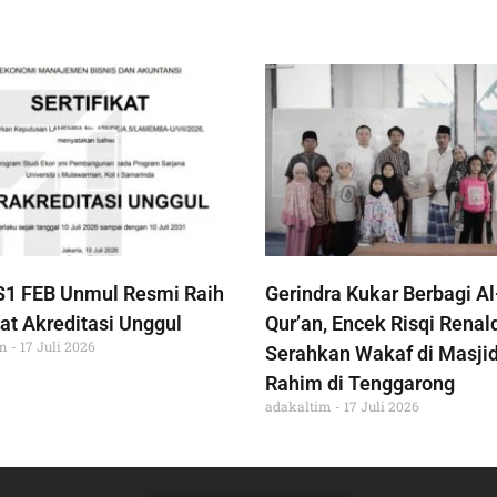
S1 FEB Unmul Resmi Raih
Gerindra Kukar Berbagi Al
at Akreditasi Unggul
Qur’an, Encek Risqi Renal
im
17 Juli 2026
Serahkan Wakaf di Masjid
Rahim di Tenggarong
adakaltim
17 Juli 2026