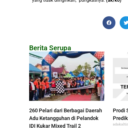
yang tidak diinginkan,” pungkasnya.
(ak/ko)
Berita Serupa
260 Pelari dari Berbagai Daerah
Prodi 
Adu Ketangguhan di Pelandok
Predik
adakalt
IDI Kukar Mixed Trail 2