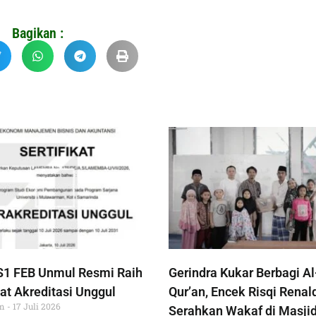
Bagikan :
S1 FEB Unmul Resmi Raih
Gerindra Kukar Berbagi Al
at Akreditasi Unggul
Qur’an, Encek Risqi Renal
im
17 Juli 2026
Serahkan Wakaf di Masjid