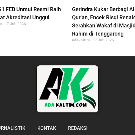
S1 FEB Unmul Resmi Raih
Gerindra Kukar Berbagi Al
at Akreditasi Unggul
Qur’an, Encek Risqi Renal
im
17 Juli 2026
Serahkan Wakaf di Masjid
Rahim di Tenggarong
adakaltim
17 Juli 2026
URNALISTIK
KONTAK
REDAKSI