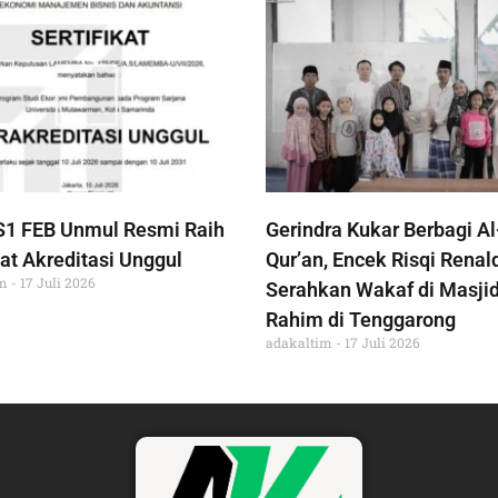
S1 FEB Unmul Resmi Raih
Gerindra Kukar Berbagi Al
at Akreditasi Unggul
Qur’an, Encek Risqi Renal
im
17 Juli 2026
Serahkan Wakaf di Masjid
Rahim di Tenggarong
adakaltim
17 Juli 2026