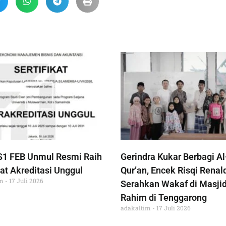
S1 FEB Unmul Resmi Raih
Gerindra Kukar Berbagi Al
at Akreditasi Unggul
Qur’an, Encek Risqi Renal
im
17 Juli 2026
Serahkan Wakaf di Masjid
Rahim di Tenggarong
adakaltim
17 Juli 2026