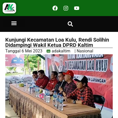
Kunjungi Kecamatan Loa Kulu, Rendi Solihin
Didampingi Wakil Ketua DPRD Kaltim
Tanggal
6 Mei 2023
adakaltim
|
Nasional