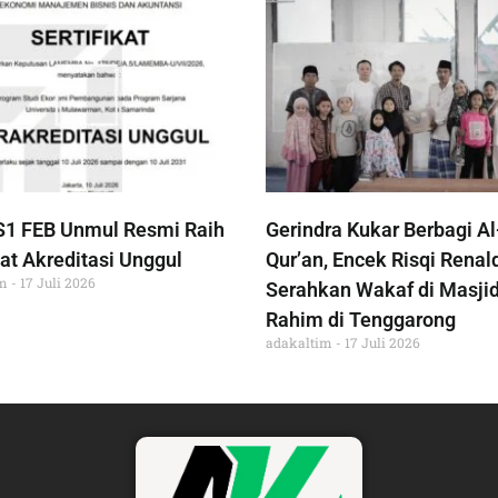
S1 FEB Unmul Resmi Raih
Gerindra Kukar Berbagi Al
at Akreditasi Unggul
Qur’an, Encek Risqi Renal
im
17 Juli 2026
Serahkan Wakaf di Masjid
Rahim di Tenggarong
adakaltim
17 Juli 2026