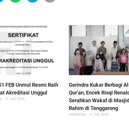
S1 FEB Unmul Resmi Raih
Gerindra Kukar Berbagi Al
at Akreditasi Unggul
Qur’an, Encek Risqi Renal
im
17 Juli 2026
Serahkan Wakaf di Masjid
Rahim di Tenggarong
adakaltim
17 Juli 2026