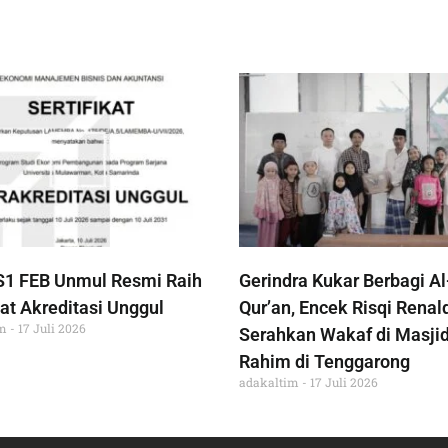
S1 FEB Unmul Resmi Raih
Gerindra Kukar Berbagi Al
at Akreditasi Unggul
Qur’an, Encek Risqi Renal
im
17 Juli 2026
Serahkan Wakaf di Masjid
Rahim di Tenggarong
adakaltim
17 Juli 2026