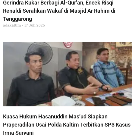
Gerindra Kukar Berbagi Al-Qur’an, Encek Risqi
Renaldi Serahkan Wakaf di Masjid Ar Rahim di
Tenggarong
adakaltim
17 Juli 2026
Kuasa Hukum Hasanuddin Mas’ud Siapkan
Praperadilan Usai Polda Kaltim Terbitkan SP3 Kasus
Irma Suryani