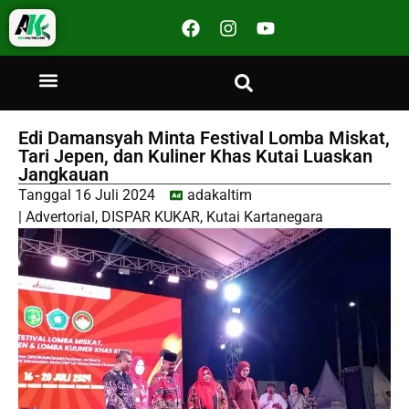
Edi Damansyah Minta Festival Lomba Miskat,
Tari Jepen, dan Kuliner Khas Kutai Luaskan
Jangkauan
Tanggal
16 Juli 2024
adakaltim
|
Advertorial
,
DISPAR KUKAR
,
Kutai Kartanegara