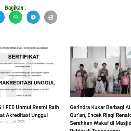
Bagikan :
S1 FEB Unmul Resmi Raih
Gerindra Kukar Berbagi Al
at Akreditasi Unggul
Qur’an, Encek Risqi Renal
im
17 Juli 2026
Serahkan Wakaf di Masjid
Rahim di Tenggarong