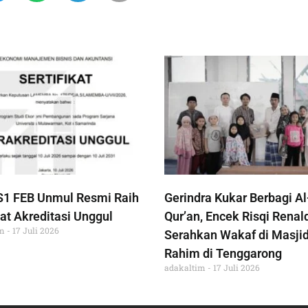
S1 FEB Unmul Resmi Raih
Gerindra Kukar Berbagi Al
at Akreditasi Unggul
Qur’an, Encek Risqi Renal
im
17 Juli 2026
Serahkan Wakaf di Masjid
Rahim di Tenggarong
adakaltim
17 Juli 2026