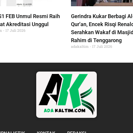
S1 FEB Unmul Resmi Raih
Gerindra Kukar Berbagi Al
at Akreditasi Unggul
Qur’an, Encek Risqi Renal
im
17 Juli 2026
Serahkan Wakaf di Masjid
Rahim di Tenggarong
adakaltim
17 Juli 2026