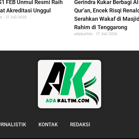
S1 FEB Unmul Resmi Raih
Gerindra Kukar Berbagi Al
at Akreditasi Unggul
Qur’an, Encek Risqi Renal
im
17 Juli 2026
Serahkan Wakaf di Masjid
Rahim di Tenggarong
adakaltim
17 Juli 2026
URNALISTIK
KONTAK
REDAKSI