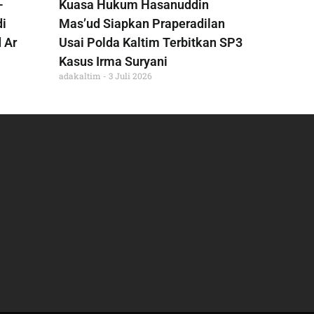
-
Kuasa Hukum Hasanuddin
di
Mas’ud Siapkan Praperadilan
 Ar
Usai Polda Kaltim Terbitkan SP3
Kasus Irma Suryani
adakaltim
3 Juli 2026