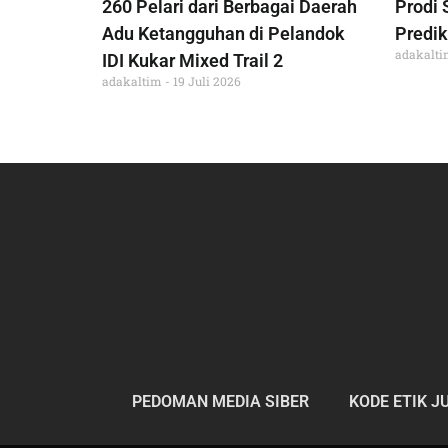
260 Pelari dari Berbagai Daerah
Prodi 
Adu Ketangguhan di Pelandok
Predik
adakalt
IDI Kukar Mixed Trail 2
adakaltim
19 Juli 2026
PEDOMAN MEDIA SIBER
KODE ETIK J