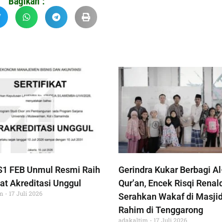
Bagikan :
S1 FEB Unmul Resmi Raih
Gerindra Kukar Berbagi Al
at Akreditasi Unggul
Qur’an, Encek Risqi Renal
im
17 Juli 2026
Serahkan Wakaf di Masjid
Rahim di Tenggarong
adakaltim
17 Juli 2026